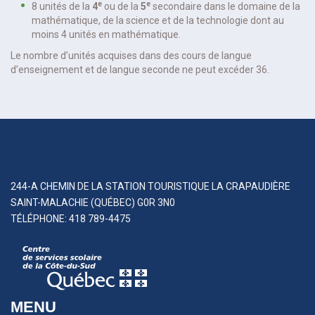
e
e
8 unités de la
4
ou de la
5
secondaire dans le domaine de la
mathématique, de la science et de la technologie dont au
moins 4 unités en mathématique.
Le nombre d’unités acquises dans des cours de langue
d’enseignement et de langue seconde ne peut excéder 36.
244-A CHEMIN DE LA STATION TOURISTIQUE LA CRAPAUDIÈRE
SAINT-MALACHIE (QUÉBEC) G0R 3N0
TÉLÉPHONE: 418 789-4475
MENU